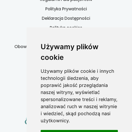
Polityka Prywatności
Deklaracja Dostępności
Polityka cookies
Dane kontaktowe
Używamy plików
Obowiązek informacyjny serwisy społecznościowe
cookie
Współpraca
Używamy plików cookie i innych
technologii śledzenia, aby
W celu współpracy
poprawić jakość przeglądania
zapraszamy do kontaktu
naszej witryny, wyświetlać
spersonalizowane treści i reklamy,
+48 662 808 365
analizować ruch w naszej witrynie
i wiedzieć, skąd pochodzą nasi
użytkownicy.