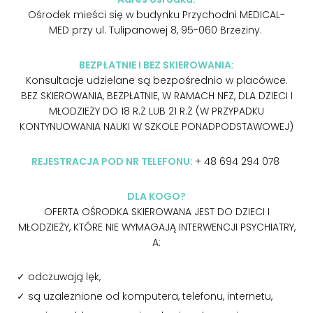
Ośrodek mieści się w budynku Przychodni MEDICAL-
MED przy ul. Tulipanowej 8, 95-060 Brzeziny.
BEZPŁATNIE I BEZ SKIEROWANIA:
Konsultacje udzielane są bezpośrednio w placówce.
BEZ SKIEROWANIA, BEZPŁATNIE, W RAMACH NFZ, DLA DZIECI I
MŁODZIEŻY DO 18 R.Ż LUB 21 R.Ż (W PRZYPADKU
KONTYNUOWANIA NAUKI W SZKOLE PONADPODSTAWOWEJ)
REJESTRACJA POD NR TELEFONU:
+ 48 694 294 078
DLA KOGO?
OFERTA OŚRODKA SKIEROWANA JEST DO DZIECI I
MŁODZIEŻY, KTÓRE NIE WYMAGAJĄ INTERWENCJI PSYCHIATRY,
A:
odczuwają lęk,
są uzależnione od komputera, telefonu, internetu,