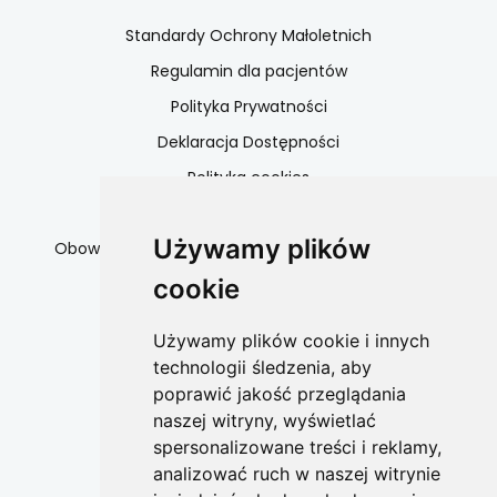
Standardy Ochrony Małoletnich
Regulamin dla pacjentów
Polityka Prywatności
Deklaracja Dostępności
Polityka cookies
Dane kontaktowe
Używamy plików
Obowiązek informacyjny serwisy społecznościowe
cookie
Współpraca
Używamy plików cookie i innych
technologii śledzenia, aby
W celu współpracy
poprawić jakość przeglądania
zapraszamy do kontaktu
naszej witryny, wyświetlać
spersonalizowane treści i reklamy,
+48 662 808 365
analizować ruch w naszej witrynie